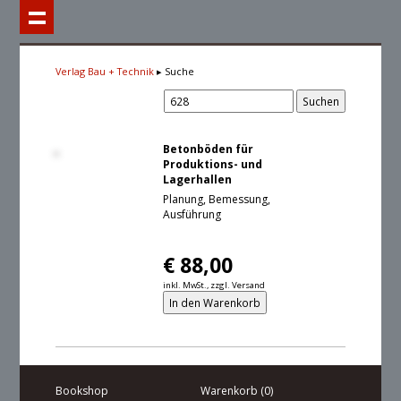
Verlag Bau + Technik
Suche
Betonböden für
Produktions- und
Lagerhallen
Planung, Bemessung,
Ausführung
€
88,00
inkl. MwSt., zzgl. Versand
Bookshop
Warenkorb (0)